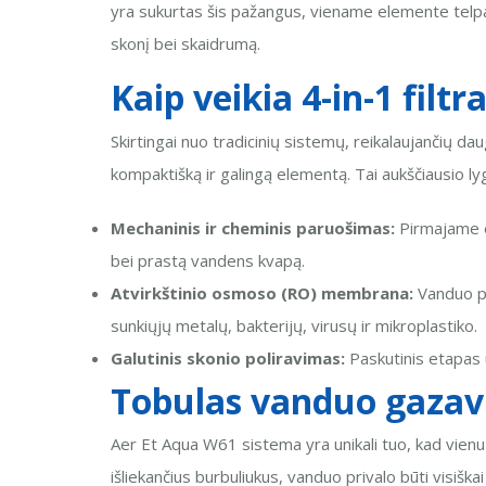
yra sukurtas šis pažangus, viename elemente telpan
skonį bei skaidrumą.
Kaip veikia 4-in-1 filt
Skirtingai nuo tradicinių sistemų, reikalaujančių d
kompaktišką ir galingą elementą. Tai aukščiausio lyg
Mechaninis ir cheminis paruošimas:
Pirmajame et
bei prastą vandens kvapą.
Atvirkštinio osmoso (RO) membrana:
Vanduo pe
sunkiųjų metalų, bakterijų, virusų ir mikroplastiko.
Galutinis skonio poliravimas:
Paskutinis etapas 
Tobulas vanduo gazav
Aer Et Aqua W61 sistema yra unikali tuo, kad vienu 
išliekančius burbuliukus, vanduo privalo būti visišk