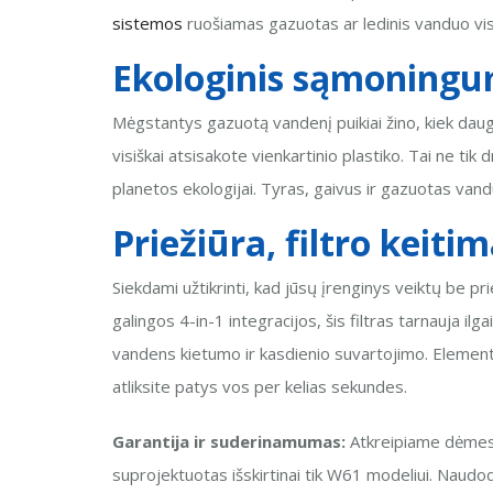
sistemos
ruošiamas gazuotas ar ledinis vanduo visa
Ekologinis sąmoningu
Mėgstantys gazuotą vandenį puikiai žino, kiek daug
visiškai atsisakote vienkartinio plastiko. Tai ne tik
planetos ekologijai. Tyras, gaivus ir gazuotas vand
Priežiūra, filtro keit
Siekdami užtikrinti, kad jūsų įrenginys veiktų be p
galingos 4-in-1 integracijos, šis filtras tarnauja 
vandens kietumo ir kasdienio suvartojimo. Elemento k
atliksite patys vos per kelias sekundes.
Garantija ir suderinamumas:
Atkreipiame dėmesį,
suprojektuotas išskirtinai tik W61 modeliui. Naudoda