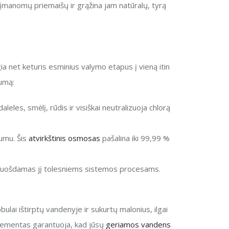
 įmanomų priemaišų ir grąžina jam natūralų, tyrą
a net keturis esminius valymo etapus į vieną itin
vumą:
eles, smėlį, rūdis ir visiškai neutralizuoja chlorą
umu. Šis
atvirkštinis osmosas
pašalina iki 99,99 %
 paruošdamas jį tolesniems sistemos procesams.
lai ištirptų vandenyje ir sukurtų malonius, ilgai
1 elementas garantuoja, kad jūsų
geriamos vandens