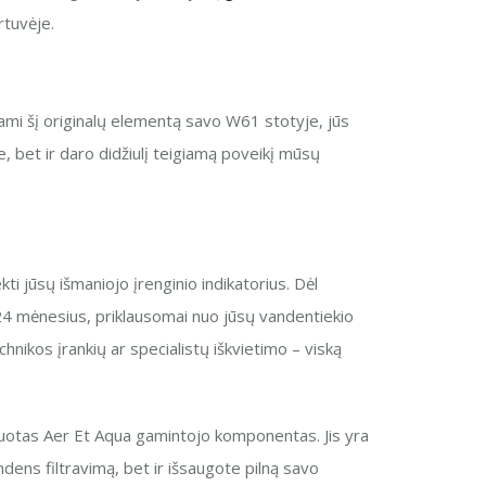
rtuvėje.
ami šį originalų elementą savo W61 stotyje, jūs
je, bet ir daro didžiulį teigiamą poveikį mūsų
i jūsų išmaniojo įrenginio indikatorius. Dėl
2–24 mėnesius, priklausomai nuo jūsų vandentiekio
hnikos įrankių ar specialistų iškvietimo – viską
ikuotas Aer Et Aqua gamintojo komponentas. Jis yra
ndens filtravimą, bet ir išsaugote pilną savo