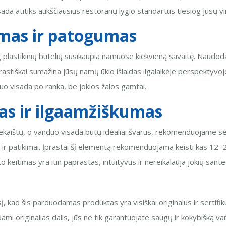
da atitiks aukščiausius restoranų lygio standartus tiesiog jūsų vi
mas ir patogumas
 plastikinių butelių susikaupia namuose kiekvieną savaitę. Naudod
 drastiškai sumažina jūsų namų ūkio išlaidas ilgalaikėje perspektyvo
uo visada po ranka, be jokios žalos gamtai.
imas ir ilgaamžiškumas
riekaištų, o vanduo visada būtų idealiai švarus, rekomenduojame sekt
ilgai ir patikimai. Įprastai šį elementą rekomenduojama keisti kas 1
eitimas yra itin paprastas, intuityvus ir nereikalauja jokių santec
 kad šis parduodamas produktas yra visiškai originalus ir sertif
mi originalias dalis, jūs ne tik garantuojate saugų ir kokybišką va