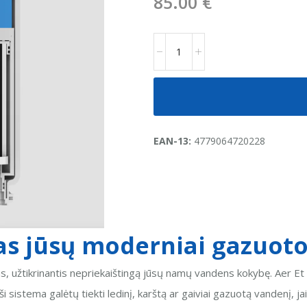
85.00
€
EAN-13:
4779064720228
ras jūsų moderniai gazuot
 užtikrinantis nepriekaištingą jūsų namų vandens kokybę. Aer Et
ši sistema galėtų tiekti ledinį, karštą ar gaiviai gazuotą vandenį, j