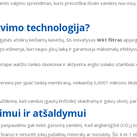
tis valymo sprendimas, kuris preciziškai išvalo vandenį nuo visų
ravimo technologija?
augybės atskirų keičiamų kasečių, šis inovatyvus
W61 filtras
apjungi
io inžinerija, kuri taupo jūsų laiką ir garantuoja maksimalų efekty
ape aukšto tankio sluoksniai ir aktyvinta anglis sulaiko stambias dal
reina per ypač tankią membraną, veikiančią 0,0001 mikrono tiksl
užtikrina, kad vanduo įgautų krištolinį skaidrumą ir gaivų skonį,
imui ir atšaldymui
paspaudimu gali tiekti gazuotą vandenį. Kad angliarūgštė (CO₂) tobu
ai švarus ir neturėti jokių pašalinių mineralų ar nuosėdų. Šis 4-in-