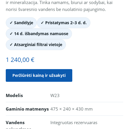
ir mineralizacija. Tinka namams, biurui ar sodybai, kai
norisi švaresnio vandens be nuolatinio pajungimo.
✓ Sandėlyje
✓ Pristatymas 2–3 d. d.
✓ 14 d. išbandymas namuose
✓ Atsarginiai filtrai vietoje
1 240,00 €
Peržiūrėti kainą ir užsakyti
Modelis
W23
Gaminio matmenys
475 × 240 × 430 mm
Vandens
Integruotas rezervuaras