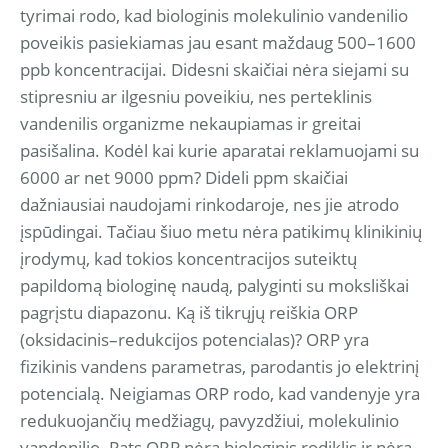
tyrimai rodo, kad biologinis molekulinio vandenilio
poveikis pasiekiamas jau esant maždaug 500–1600
ppb koncentracijai. Didesni skaičiai nėra siejami su
stipresniu ar ilgesniu poveikiu, nes perteklinis
vandenilis organizme nekaupiamas ir greitai
pasišalina. Kodėl kai kurie aparatai reklamuojami su
6000 ar net 9000 ppm? Dideli ppm skaičiai
dažniausiai naudojami rinkodaroje, nes jie atrodo
įspūdingai. Tačiau šiuo metu nėra patikimų klinikinių
įrodymų, kad tokios koncentracijos suteiktų
papildomą biologinę naudą, palyginti su moksliškai
pagrįstu diapazonu. Ką iš tikrųjų reiškia ORP
(oksidacinis–redukcijos potencialas)? ORP yra
fizikinis vandens parametras, parodantis jo elektrinį
potencialą. Neigiamas ORP rodo, kad vandenyje yra
redukuojančių medžiagų, pavyzdžiui, molekulinio
vandenilio. Pats ORP nėra biologinis rodiklis ir nėra