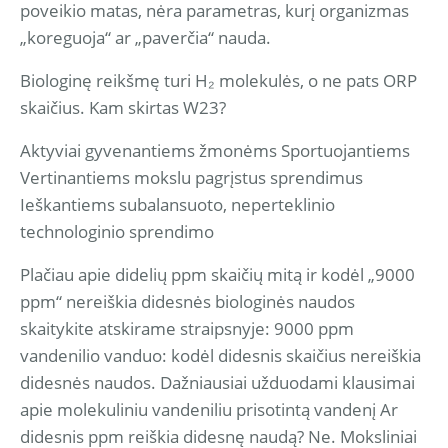
poveikio matas, nėra parametras, kurį organizmas
„koreguoja“ ar „paverčia“ nauda.
Biologinę reikšmę turi H₂ molekulės, o ne pats ORP
skaičius. Kam skirtas W23?
Aktyviai gyvenantiems žmonėms Sportuojantiems
Vertinantiems mokslu pagrįstus sprendimus
Ieškantiems subalansuoto, neperteklinio
technologinio sprendimo
Plačiau apie didelių ppm skaičių mitą ir kodėl „9000
ppm“ nereiškia didesnės biologinės naudos
skaitykite atskirame straipsnyje: 9000 ppm
vandenilio vanduo: kodėl didesnis skaičius nereiškia
didesnės naudos. Dažniausiai užduodami klausimai
apie molekuliniu vandeniliu prisotintą vandenį Ar
didesnis ppm reiškia didesnę naudą? Ne. Moksliniai