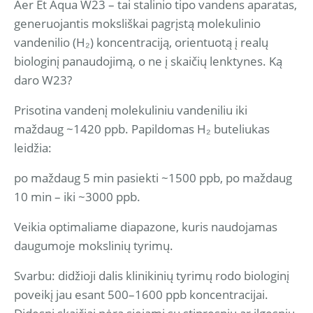
Aer Et Aqua W23 – tai stalinio tipo vandens aparatas,
generuojantis moksliškai pagrįstą molekulinio
vandenilio (H₂) koncentraciją, orientuotą į realų
biologinį panaudojimą, o ne į skaičių lenktynes. Ką
daro W23?
Prisotina vandenį molekuliniu vandeniliu iki
maždaug ~1420 ppb. Papildomas H₂ buteliukas
leidžia:
po maždaug 5 min pasiekti ~1500 ppb, po maždaug
10 min – iki ~3000 ppb.
Veikia optimaliame diapazone, kuris naudojamas
daugumoje mokslinių tyrimų.
Svarbu: didžioji dalis klinikinių tyrimų rodo biologinį
poveikį jau esant 500–1600 ppb koncentracijai.