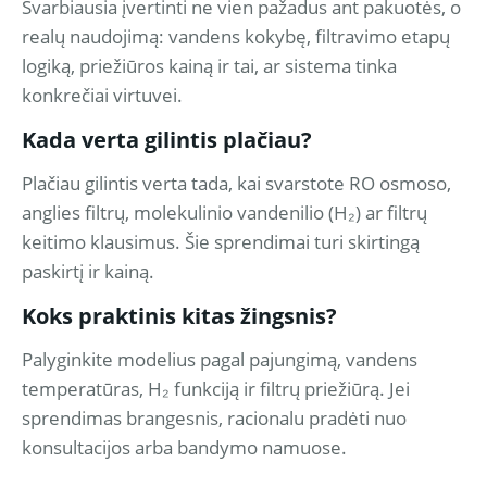
Svarbiausia įvertinti ne vien pažadus ant pakuotės, o
realų naudojimą: vandens kokybę, filtravimo etapų
logiką, priežiūros kainą ir tai, ar sistema tinka
konkrečiai virtuvei.
Kada verta gilintis plačiau?
Plačiau gilintis verta tada, kai svarstote RO osmoso,
anglies filtrų, molekulinio vandenilio (H₂) ar filtrų
keitimo klausimus. Šie sprendimai turi skirtingą
paskirtį ir kainą.
Koks praktinis kitas žingsnis?
Palyginkite modelius pagal pajungimą, vandens
temperatūras, H₂ funkciją ir filtrų priežiūrą. Jei
sprendimas brangesnis, racionalu pradėti nuo
konsultacijos arba bandymo namuose.