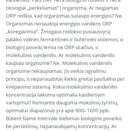
tiesiogiai „perkeliamas“ į organizmą. Ar neigiamas
ORP reiškia, kad organizmas sutaupo energijos? Ne.
Organizmas nenaudoja energijos vandens ORP
„koregavimui“. Žmogaus redokso pusiausvyrą
palaiko vidinės fermentinės ir buferinės sistemos, o
biologinį poveikį lemia ne ORP skaičius, o
molekulinis vandenilis. Ar molekulinis vandenilis
kaupiasi organizme? Ne. Molekulinis vandenilis
organizme nekaupiamas. Jis veikia signaliniu
principu, o nepanaudotas kiekis greitai pasišalina per
kvėpavimo sistemą. Kokia molekulinio vandenilio
koncentracija laikoma optimalia kasdieniam
vartojimui? Remiantis dauguma mokslinių tyrimų,
optimalus diapazonas yra apie 800–1600 ppb.
Būtent šiame intervale stebimas biologinis poveikis
be perteklinių, nepanaudojamų koncentracijų. Ar