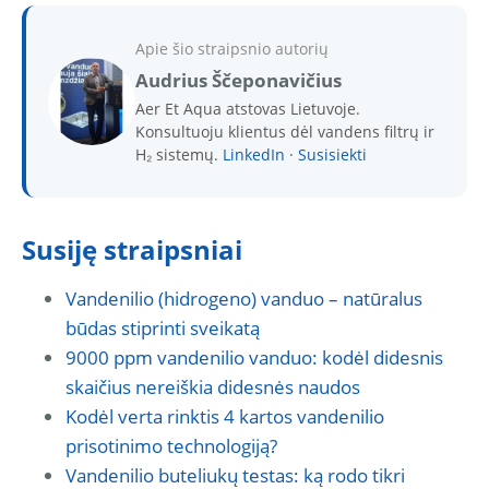
Apie šio straipsnio autorių
Audrius Ščeponavičius
Aer Et Aqua atstovas Lietuvoje.
Konsultuoju klientus dėl vandens filtrų ir
H₂ sistemų.
LinkedIn
·
Susisiekti
Susiję straipsniai
Vandenilio (hidrogeno) vanduo – natūralus
būdas stiprinti sveikatą
9000 ppm vandenilio vanduo: kodėl didesnis
skaičius nereiškia didesnės naudos
Kodėl verta rinktis 4 kartos vandenilio
prisotinimo technologiją?
Vandenilio buteliukų testas: ką rodo tikri