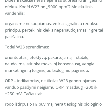
Didesni skaičiai nėra siejami su stipresniu ar ilgesniu
efektu. Kodėl W23 ne „9000 ppm“? Molekulinis
vandenilis:
organizme nekaupiamas, veikia signaliniu redokso
principu, perteklinis kiekis nepanaudojamas ir greitai
pasišalina.
Todėl W23 sprendimas:
orientuotas į efektyvų, pakartojamą ir stabilų
naudojimą, atitinka mokslinį konsensusą, vengia
marketinginių teiginių be biologinio pagrindo.
ORP – indikatorius, ne tikslas W23 generuojamas
vanduo pasižymi neigiamu ORP, maždaug −200 iki
−250 mV. Tačiau tai:
rodo ištirpusio H₂ buvimą, nėra tiesioginis biologinio