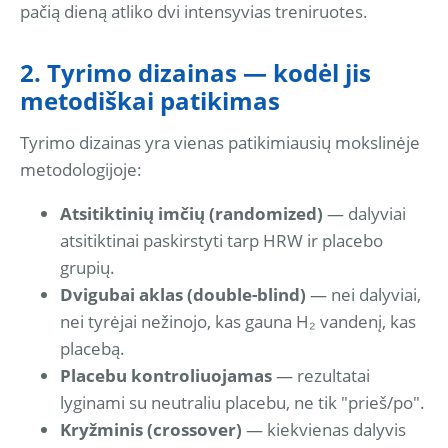
pačią dieną atliko dvi intensyvias treniruotes.
2. Tyrimo dizainas — kodėl jis
metodiškai patikimas
Tyrimo dizainas yra vienas patikimiausių mokslinėje
metodologijoje:
Atsitiktinių imčių (randomized)
— dalyviai
atsitiktinai paskirstyti tarp HRW ir placebo
grupių.
Dvigubai aklas (double-blind)
— nei dalyviai,
nei tyrėjai nežinojo, kas gauna H₂ vandenį, kas
placebą.
Placebu kontroliuojamas
— rezultatai
lyginami su neutraliu placebu, ne tik "prieš/po".
Kryžminis (crossover)
— kiekvienas dalyvis