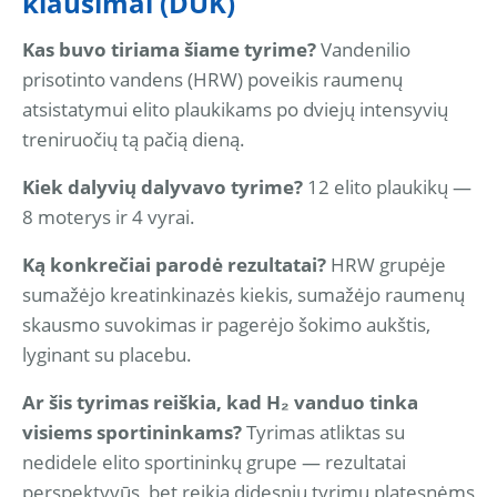
klausimai (DUK)
Kas buvo tiriama šiame tyrime?
Vandenilio
prisotinto vandens (HRW) poveikis raumenų
atsistatymui elito plaukikams po dviejų intensyvių
treniruočių tą pačią dieną.
Kiek dalyvių dalyvavo tyrime?
12 elito plaukikų —
8 moterys ir 4 vyrai.
Ką konkrečiai parodė rezultatai?
HRW grupėje
sumažėjo kreatinkinazės kiekis, sumažėjo raumenų
skausmo suvokimas ir pagerėjo šokimo aukštis,
lyginant su placebu.
Ar šis tyrimas reiškia, kad H₂ vanduo tinka
visiems sportininkams?
Tyrimas atliktas su
nedidele elito sportininkų grupe — rezultatai
perspektyvūs, bet reikia didesnių tyrimų platesnėms