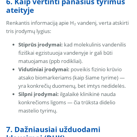
6. Kaip vertinti panašius tyrimus
ateityje
Renkantis informaciją apie H₂ vandenį, verta atskirti
tris įrodymų lygius:
Stiprūs įrodymai:
kad molekulinis vandenilis
fiziškai egzistuuoja vandenyje ir gali būti
matuojamas (ppb rodikliai).
Vidutiniai įrodymai:
poveikis fizinio krūvio
atsako biomarkeriams (kaip šiame tyrime) —
yra konkrečių duomenų, bet imtys nedidelės.
Silpni įrodymai:
ilgalaikė klinikinė nauda
konkrečioms ligoms — čia trūksta didelio
mastelio tyrimų.
7. Dažniausiai užduodami