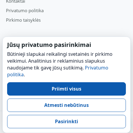
Kontaktai
Privatumo politika
Pirkimo taisyklės
PIRKIMAS
Jūsų privatumo pasirinkimai
Čia galite susipažinti su modeliais, jų skirtumais, filtrų
Būtinieji slapukai reikalingi svetainės ir pirkimo
priežiūra ir pasirinkti tinkamiausią sprendimą namams ar
veikimui. Analitinius ir reklaminius slapukus
biurui.
naudojame tik gavę jūsų sutikimą.
Privatumo
politika
.
Pirkti W23
Pirkti W19
Priimti visus
Užklausa / konsultacija
Atmesti nebūtinus
© 2026
AER ET AQUA vandens sistemos, H₂ vanduo ir
Pasirinkti
Ekovanduo
filtravimas namams.
Paraš