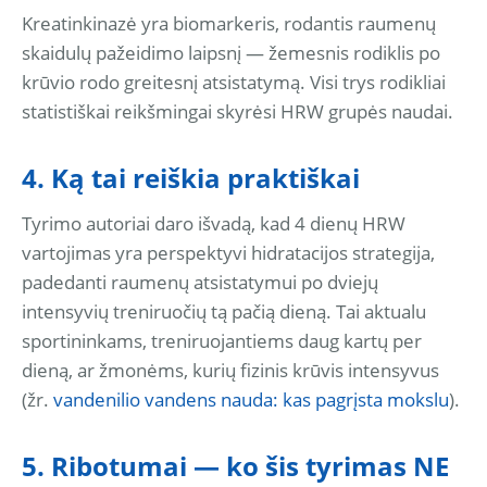
Kreatinkinazė yra biomarkeris, rodantis raumenų
skaidulų pažeidimo laipsnį — žemesnis rodiklis po
krūvio rodo greitesnį atsistatymą. Visi trys rodikliai
statistiškai reikšmingai skyrėsi HRW grupės naudai.
4. Ką tai reiškia praktiškai
Tyrimo autoriai daro išvadą, kad 4 dienų HRW
vartojimas yra perspektyvi hidratacijos strategija,
padedanti raumenų atsistatymui po dviejų
intensyvių treniruočių tą pačią dieną. Tai aktualu
sportininkams, treniruojantiems daug kartų per
dieną, ar žmonėms, kurių fizinis krūvis intensyvus
(žr.
vandenilio vandens nauda: kas pagrįsta mokslu
).
5. Ribotumai — ko šis tyrimas NE