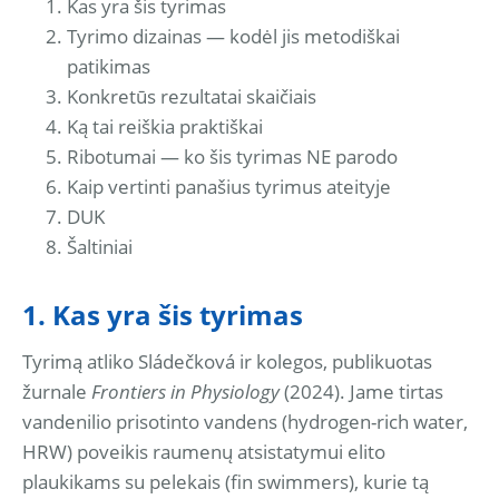
Kas yra šis tyrimas
Tyrimo dizainas — kodėl jis metodiškai
patikimas
Konkretūs rezultatai skaičiais
Ką tai reiškia praktiškai
Ribotumai — ko šis tyrimas NE parodo
Kaip vertinti panašius tyrimus ateityje
DUK
Šaltiniai
1. Kas yra šis tyrimas
Tyrimą atliko Sládečková ir kolegos, publikuotas
žurnale
Frontiers in Physiology
(2024). Jame tirtas
vandenilio prisotinto vandens (hydrogen-rich water,
HRW) poveikis raumenų atsistatymui elito
plaukikams su pelekais (fin swimmers), kurie tą