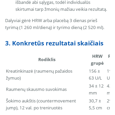
išbandė abi sąlygas, todėl individualūs
skirtumai tarp žmonių mažiau veikia rezultatą.
Dalyviai gėrė HRW arba placebą 3 dienas prieš
tyrimą (1 260 ml/dieną) ir tyrimo dieną (2 520 ml).
3. Konkretūs rezultatai skaičiais
HRW
Pl
Rodiklis
grupė
g
Kreatinkinazė (raumenų pažaidos
156 ±
190
žymuo)
63 U/L
U/L
34 ± 12
42 
Raumenų skausmo suvokimas
mm
mm
Šokimo aukštis (countermovement
30,7 ±
29,8
jump), 12 val. po treniruotės
5,5 cm
cm