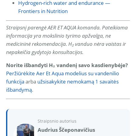
Hydrogen-rich water and endurance —
Frontiers in Nutrition
Straipsnį parengė AER ET AQUA komanda. Pateikiama
informacija yra mokslinio tyrimo apžvalga, ne
medicininė rekomendacija. H₂ vanduo nėra vaistas ir
nepakeičia gydytojo konsultacijos.
Norite išbandyti H₂ vandenį savo kasdienybėje?
Peržiūrėkite Aer Et Aqua modelius su vandenilio
funkcija
arba
užsisakykite nemokamą 1 savaitės
išbandymą
.
Straipsnio autorius
Audrius Ščeponavičius