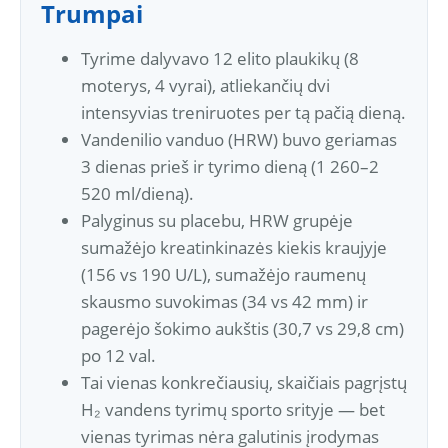
Trumpai
Tyrime dalyvavo 12 elito plaukikų (8
moterys, 4 vyrai), atliekančių dvi
intensyvias treniruotes per tą pačią dieną.
Vandenilio vanduo (HRW) buvo geriamas
3 dienas prieš ir tyrimo dieną (1 260–2
520 ml/dieną).
Palyginus su placebu, HRW grupėje
sumažėjo kreatinkinazės kiekis kraujyje
(156 vs 190 U/L), sumažėjo raumenų
skausmo suvokimas (34 vs 42 mm) ir
pagerėjo šokimo aukštis (30,7 vs 29,8 cm)
po 12 val.
Tai vienas konkrečiausių, skaičiais pagrįstų
H₂ vandens tyrimų sporto srityje — bet
vienas tyrimas nėra galutinis įrodymas