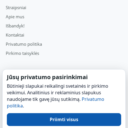
Straipsniai
Apie mus
Išbandyk!
Kontaktai
Privatumo politika
Pirkimo taisyklės
PIRKIMAS
Jūsų privatumo pasirinkimai
Čia galite susipažinti su modeliais, jų skirtumais, filtrų
Būtinieji slapukai reikalingi svetainės ir pirkimo
priežiūra ir pasirinkti tinkamiausią sprendimą namams ar
veikimui. Analitinius ir reklaminius slapukus
biurui.
naudojame tik gavę jūsų sutikimą.
Privatumo
politika
.
Pirkti W23
Pirkti W19
Priimti visus
Užklausa / konsultacija