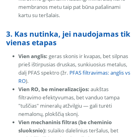
membranos metu taip pat būna pašalinami
kartu su teršalais.
3. Kas nutinka, jei naudojamas tik
vienas etapas
Vien anglis:
geras skonis ir kvapas, bet silpnas
prieš ištirpusias druskas, sunkiuosius metalus,
dalį PFAS spektro (žr.
PFAS filtravimas: anglis vs
RO
).
Vien RO, be mineralizacijos:
aukštas
filtravimo efektyvumas, bet vanduo tampa
"tuščias" mineralų atžvilgiu — gali turėti
nemalonų, plokščią skonį.
Vien mechaninis filtras (be cheminio
sluoksnio):
sulaiko dalelinius teršalus, bet