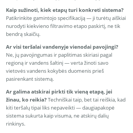
Kaip sužinoti, kiek etapų turi konkreti sistema?
Patikrinkite gamintojo specifikaciją — ji turėtų aiškiai
nurodyti kiekvieno filtravimo etapo paskirtį, ne tik
bendrą skaičių.
Ar visi teršalai vandenyje vienodai pavojingi?
Ne, jų pavojingumas ir paplitimas skiriasi pagal
regioną ir vandens šaltinį — verta žinoti savo
vietovės vandens kokybės duomenis prieš
pasirenkant sistemą.
Ar galima atskirai pirkti tik vieną etapą, jei
žinau, ko reikia?
Techniškai taip, bet tai reiškia, kad
kiti teršalų tipai liks nepaveikti — daugiapakopė
sistema sukurta kaip visuma, ne atskirų dalių
rinkinys.