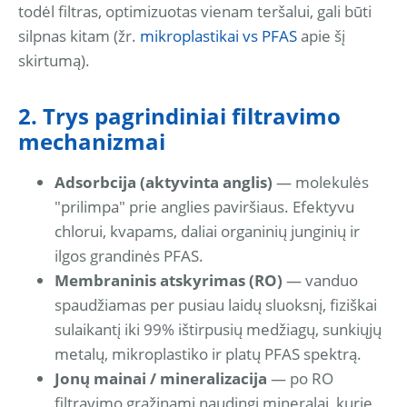
todėl filtras, optimizuotas vienam teršalui, gali būti
silpnas kitam (žr.
mikroplastikai vs PFAS
apie šį
skirtumą).
2. Trys pagrindiniai filtravimo
mechanizmai
Adsorbcija (aktyvinta anglis)
— molekulės
"prilimpa" prie anglies paviršiaus. Efektyvu
chlorui, kvapams, daliai organinių junginių ir
ilgos grandinės PFAS.
Membraninis atskyrimas (RO)
— vanduo
spaudžiamas per pusiau laidų sluoksnį, fiziškai
sulaikantį iki 99% ištirpusių medžiagų, sunkiųjų
metalų, mikroplastiko ir platų PFAS spektrą.
Jonų mainai / mineralizacija
— po RO
filtravimo grąžinami naudingi mineralai, kurie