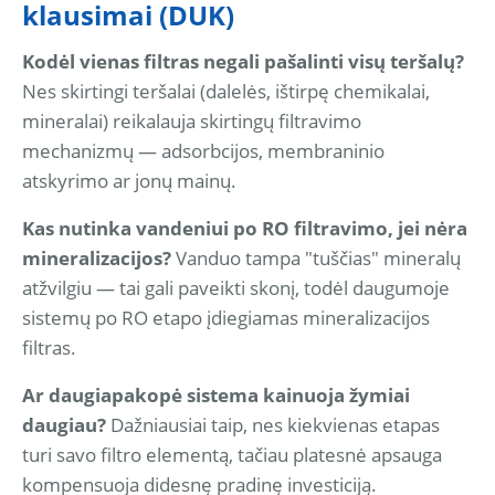
klausimai (DUK)
Kodėl vienas filtras negali pašalinti visų teršalų?
Nes skirtingi teršalai (dalelės, ištirpę chemikalai,
mineralai) reikalauja skirtingų filtravimo
mechanizmų — adsorbcijos, membraninio
atskyrimo ar jonų mainų.
Kas nutinka vandeniui po RO filtravimo, jei nėra
mineralizacijos?
Vanduo tampa "tuščias" mineralų
atžvilgiu — tai gali paveikti skonį, todėl daugumoje
sistemų po RO etapo įdiegiamas mineralizacijos
filtras.
Ar daugiapakopė sistema kainuoja žymiai
daugiau?
Dažniausiai taip, nes kiekvienas etapas
turi savo filtro elementą, tačiau platesnė apsauga
kompensuoja didesnę pradinę investiciją.