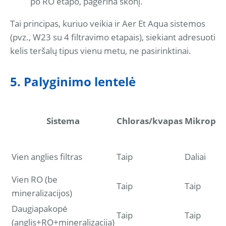
po RO etapo, pagerina skonį.
Tai principas, kuriuo veikia ir Aer Et Aqua sistemos
(pvz., W23 su 4 filtravimo etapais), siekiant adresuoti
kelis teršalų tipus vienu metu, ne pasirinktinai.
5. Palyginimo lentelė
Sistema
Chloras/kvapas
Mikroplas
Vien anglies filtras
Taip
Daliai
Vien RO (be
Taip
Taip
mineralizacijos)
Daugiapakopė
Taip
Taip
(anglis+RO+mineralizacija)