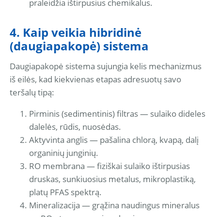
praleidžia ištirpusius chemikalus.
4. Kaip veikia hibridinė
(daugiapakopė) sistema
Daugiapakopė sistema sujungia kelis mechanizmus
iš eilės, kad kiekvienas etapas adresuotų savo
teršalų tipą:
Pirminis (sedimentinis) filtras — sulaiko dideles
dalelės, rūdis, nuosėdas.
Aktyvinta anglis — pašalina chlorą, kvapą, dalį
organinių junginių.
RO membrana — fiziškai sulaiko ištirpusias
druskas, sunkiuosius metalus, mikroplastiką,
platų PFAS spektrą.
Mineralizacija — grąžina naudingus mineralus