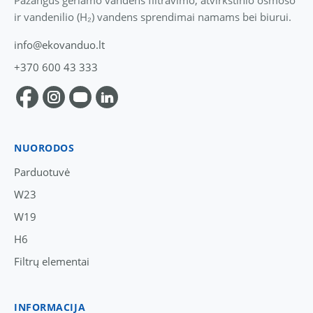
Pažangūs geriamo vandens filtravimo, atvirkštinio osmoso
ir vandenilio (H₂) vandens sprendimai namams bei biurui.
info@ekovanduo.lt
+370 600 43 333
NUORODOS
Parduotuvė
W23
W19
H6
Filtrų elementai
INFORMACIJA