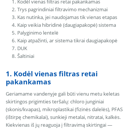
Kodėl vienas filtras retai pakankamas
Trys pagrindiniai filtravimo mechanizmai
Kas nutinka, jei naudojamas tik vienas etapas
Kaip veikia hibridinė (daugiapakopė) sistema
Palyginimo lentelė
Kaip atpažinti, ar sistema tikrai daugiapakopė
DUK
Šaltiniai
1. Kodėl vienas filtras retai
pakankamas
Geriamame vandenyje gali būti vienu metu keletas
skirtingos prigimties teršalų: chloro junginiai
(skonis/kvapas), mikroplastikai (fizinės dalelės), PFAS
(ištirpę chemikalai), sunkieji metalai, nitratai, kalkės.
Kiekvienas iš jų reaguoja į filtravimą skirtingai —