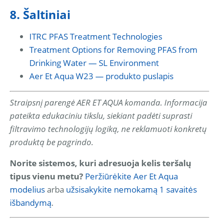
8. Šaltiniai
ITRC PFAS Treatment Technologies
Treatment Options for Removing PFAS from
Drinking Water — SL Environment
Aer Et Aqua W23 — produkto puslapis
Straipsnį parengė AER ET AQUA komanda. Informacija
pateikta edukaciniu tikslu, siekiant padėti suprasti
filtravimo technologijų logiką, ne reklamuoti konkretų
produktą be pagrindo.
Norite sistemos, kuri adresuoja kelis teršalų
tipus vienu metu?
Peržiūrėkite Aer Et Aqua
modelius
arba
užsisakykite nemokamą 1 savaitės
išbandymą
.